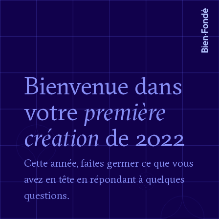
Bienvenue dans
belles créations
votre
première
création
de 2022
Cette année, faites germer ce que vous
avez
en tête en répondant à quelques
questions.
l’élégance
Partagez l’expérience
nous connaître